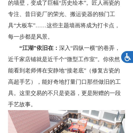
的墙壁，变成了巨幅“历史绘本”。匠人画瓷的
专注、昔日瓷厂的荣光、搬运瓷器的独门工
具“大板车”……这些主题墙画将成为打卡点，
每一步都是风景。
“江湖”依旧在：
深入“四纵一横”的巷弄，
近千家店铺就是近千个“微型工作室”。你依然
能看到老师傅在安静地“接老底”（修复古瓷的
高超手艺），能好奇地打量门口那些做旧的工
具。这里交易的不只是瓷器，更是附赠的一段
手艺故事。