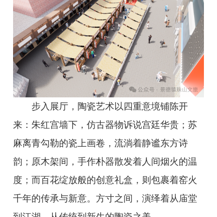
步入展厅，陶瓷艺术以四重意境铺陈开
来：朱红宫墙下，仿古器物诉说宫廷华贵；苏
麻离青勾勒的瓷上画卷，流淌着静谧东方诗
韵；原木架间，手作朴器散发着人间烟火的温
度；而百花绽放般的创意礼盒，则包裹着窑火
千年的传承与新意。方寸之间，演绎着从庙堂
到江湖、从传统到新生的陶瓷之美。