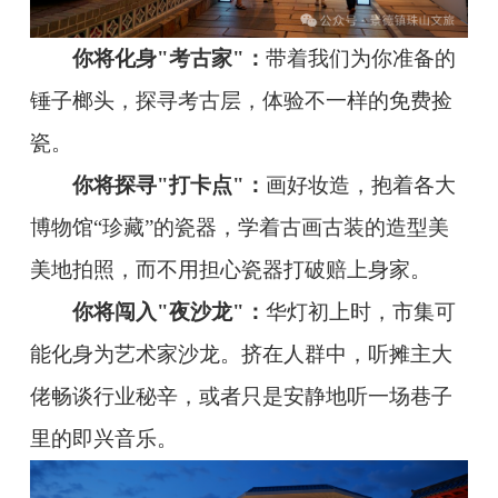
你将化身"考古家"：
带着我们为你准备的
锤子榔头，探寻考古层，体验不一样的免费捡
瓷。
你将探寻"打卡点"：
画好妆造，抱着各大
博物馆“珍藏”的瓷器，学着古画古装的造型美
美地拍照，而不用担心瓷器打破赔上身家。
你将闯入"夜沙龙"：
华灯初上时，市集可
能化身为艺术家沙龙。挤在人群中，听摊主大
佬畅谈行业秘辛，或者只是安静地听一场巷子
里的即兴音乐。