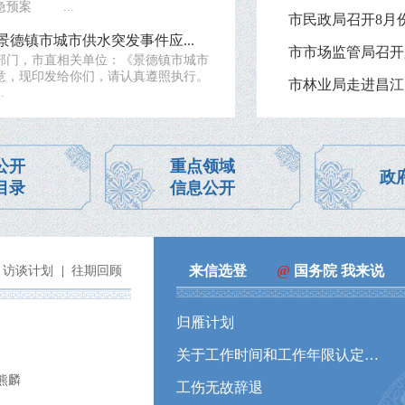
急预案 ...
市民政局召开8月
德镇市城市供水突发事件应...
市市场监管局召开
部门，市直相关单位：《景德镇市城市
意，现印发给你们，请认真遵照执行。
.
公开
重点领域
政
目录
信息公开
来信选登
@
国务院 我来说
访谈计划
|
往期回顾
归雁计划
关于工作时间和工作年限认定的问题
熊麟
工伤无故辞退