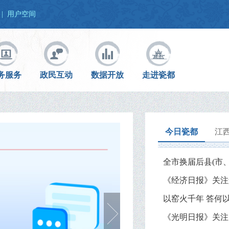
|
用户空间
务服务
政民互动
数据开放
走进瓷都
今日瓷都
江
《经济日报》关注
以窑火千年 答何
《光明日报》关注