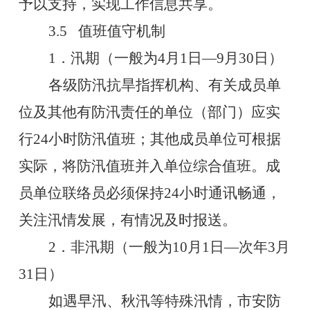
予以支持，实现工作信息共享。
3.5
值班值守机制
1
．汛期（一般为
4
月
1
日
—
9
月
30
日）
各级防汛抗旱指挥机构、有关成员
单
位及其他
有防汛责任的单位（部门）应实
行
24
小时防汛值班；其他成员单位可根据
实际，将防汛值班并入单位综合值班。成
员单位联络员必须保持
24
小时通讯畅通，
关注汛情发展，有情况及时报送。
2
．非汛期（一般为
10
月
1
日
—
次年
3
月
31
日）
如遇早汛、秋汛等特殊汛情，市安防