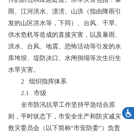
雨、江河洪水、渍涝、山洪（指由降雨引
发的山区洪水
等，
下同）、台风、干旱、
供水危机等造成的直接灾害
，
以及暴雨、
洪水、台风、地震、恐怖活动等引发的水
库垮坝、堤防决口、水闸倒塌等次生衍生
水旱灾害。
2
组织指挥体系
2.1
市级
全市防汛抗旱工作坚持平急结合原
则，平时状态下，市安全生产和防灾减灾
救灾委员会（以下简称
“
市安防委
”
）负责