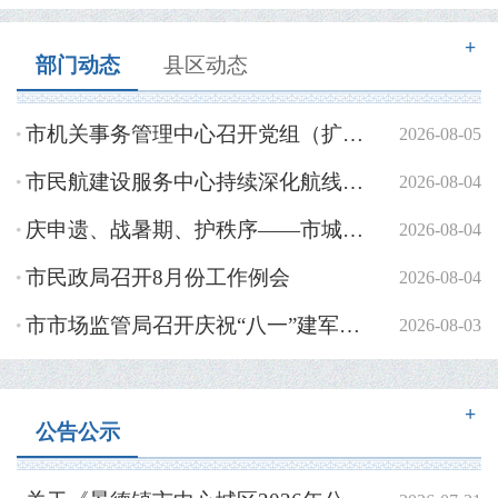
以窑火千年 答何以之问——“何以景德镇”主题展侧记
2026-08-04
+
部门动态
县区动态
《光明日报》关注！景德镇：窑火千年的世界瓷都故事
2026-08-04
市机关事务管理中心召开党组（扩大）会议传达学习全省机...
2026-08-05
市民航建设服务中心持续深化航线运营改革工作
2026-08-04
庆申遗、战暑期、护秩序——市城管局开展“爱景德镇·健...
2026-08-04
市民政局召开8月份工作例会
2026-08-04
市市场监管局召开庆祝“八一”建军节座谈会
2026-08-03
市林业局走进昌江区鲇鱼山镇开展野生动物保护专项宣传
2026-07-31
+
市审计局党组理论学习中心组专题学习习近平党建思想
2026-07-30
公告公示
双喜汇聚瓷都！市通发办全力做好赣超万人主场赛事通信保...
2026-07-29