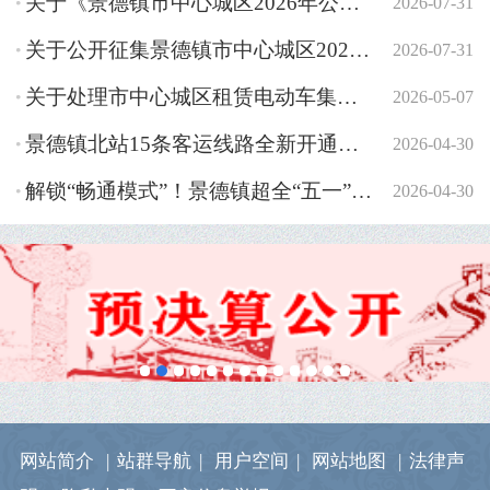
关于《景德镇市中心城区2026年公共租赁住房轮候配租摇号...
2026-07-31
数字筑基千年瓷韵 通信赋能世界遗产——景德镇市通信发展...
2026-07-28
关于公开征集景德镇市中心城区2026年公租房摇号配租群众...
2026-07-31
市市场监管局召开2026年全市知识产权工作能力提升培训会
2026-07-27
关于处理市中心城区租赁电动车集中整治行动中临街无主车...
2026-05-07
景德镇北站15条客运线路全新开通！直达乐平、瑶里景区等地！
2026-04-30
解锁“畅通模式”！景德镇超全“五一”出行指南公布！
2026-04-30
“五一”假期，景德镇市珠山区酒店民宿价格公示！
2026-04-30
“五一”假期，景德镇市浮梁县旅游民宿价格公示！
2026-04-29
景德镇这些航班，5月15日起正式复航！
2026-04-29
别跑空！景德镇这处办事单位将搬迁新址！
2026-04-28
关于启用铁骑流动抓拍交通违法行为的公告
2026-04-28
网站简介
|
站群导航
|
用户空间
|
网站地图
|
法律声